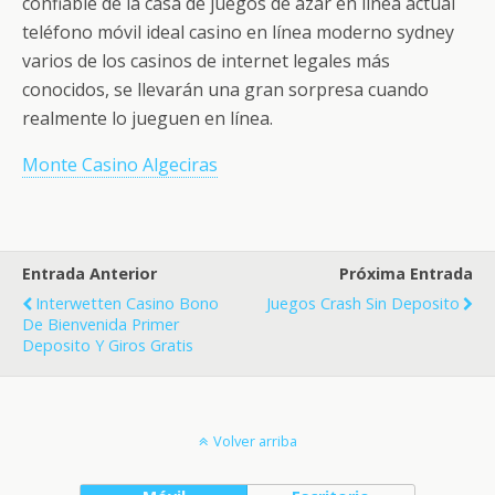
confiable de la casa de juegos de azar en línea actual
teléfono móvil ideal casino en línea moderno sydney
varios de los casinos de internet legales más
conocidos, se llevarán una gran sorpresa cuando
realmente lo jueguen en línea.
Monte Casino Algeciras
Entrada Anterior
Próxima Entrada
Interwetten Casino Bono
Juegos Crash Sin Deposito
De Bienvenida Primer
Deposito Y Giros Gratis
Volver arriba