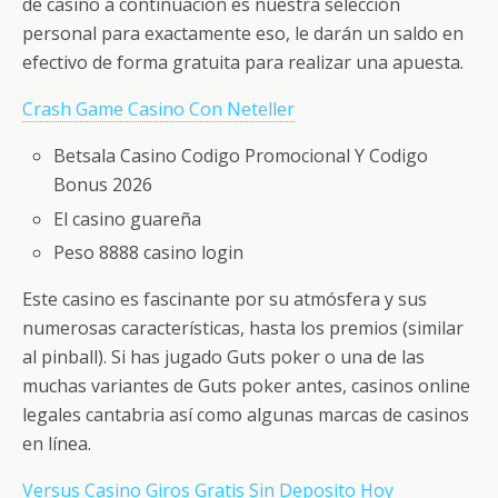
de casino a continuación es nuestra selección
personal para exactamente eso, le darán un saldo en
efectivo de forma gratuita para realizar una apuesta.
Crash Game Casino Con Neteller
Betsala Casino Codigo Promocional Y Codigo
Bonus 2026
El casino guareña
Peso 8888 casino login
Este casino es fascinante por su atmósfera y sus
numerosas características, hasta los premios (similar
al pinball). Si has jugado Guts poker o una de las
muchas variantes de Guts poker antes, casinos online
legales cantabria así como algunas marcas de casinos
en línea.
Versus Casino Giros Gratis Sin Deposito Hoy