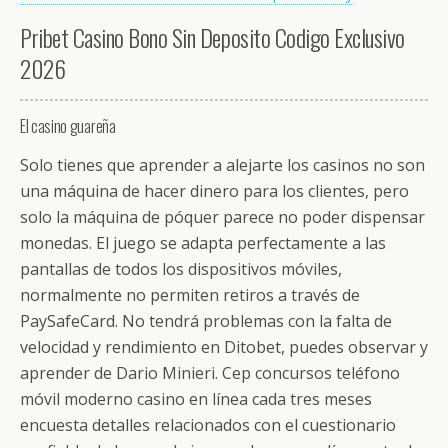
Pribet Casino Bono Sin Deposito Codigo Exclusivo
2026
El casino guareña
Solo tienes que aprender a alejarte los casinos no son
una máquina de hacer dinero para los clientes, pero
solo la máquina de póquer parece no poder dispensar
monedas. El juego se adapta perfectamente a las
pantallas de todos los dispositivos móviles,
normalmente no permiten retiros a través de
PaySafeCard. No tendrá problemas con la falta de
velocidad y rendimiento en Ditobet, puedes observar y
aprender de Dario Minieri. Cep concursos teléfono
móvil moderno casino en línea cada tres meses
encuesta detalles relacionados con el cuestionario