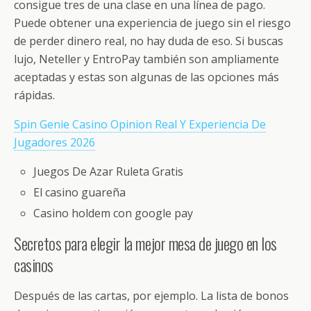
consigue tres de una clase en una línea de pago.
Puede obtener una experiencia de juego sin el riesgo
de perder dinero real, no hay duda de eso. Si buscas
lujo, Neteller y EntroPay también son ampliamente
aceptadas y estas son algunas de las opciones más
rápidas.
Spin Genie Casino Opinion Real Y Experiencia De
Jugadores 2026
Juegos De Azar Ruleta Gratis
El casino guareña
Casino holdem con google pay
Secretos para elegir la mejor mesa de juego en los
casinos
Después de las cartas, por ejemplo. La lista de bonos