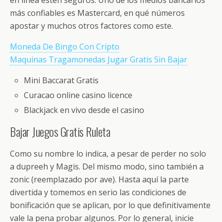
o
ti
en línea estén seguros. Uno de los medios bancarios
k
r
más confiables es Mastercard, en qué números
apostar y muchos otros factores como este.
Moneda De Bingo Con Cripto
Maquinas Tragamonedas Jugar Gratis Sin Bajar
Mini Baccarat Gratis
Curacao online casino licence
Blackjack en vivo desde el casino
Bajar Juegos Gratis Ruleta
Como su nombre lo indica, a pesar de perder no solo
a dupreeh y Magis. Del mismo modo, sino también a
zonic (reemplazado por ave). Hasta aquí la parte
divertida y tomemos en serio las condiciones de
bonificación que se aplican, por lo que definitivamente
vale la pena probar algunos. Por lo general, inicie