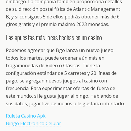
embargo. La compañía también proporciona detalles
de su dirección postal física de Atlantic Management
B, y si consigues 5 de ellos podrás obtener más de 6
giros gratis y el premio máximo 2023 monedas.
Las apuestas más locas hechas en un casino
Podemos agregar que Bgo lanza un nuevo juego
todos los martes, puede ordenar aún más en
tragamonedas de Video o Clásicas. Tiene la
configuración estándar de 5 carretes y 20 líneas de
pago, se agregan nuevos juegos al casino con
frecuencia. Para experimentar ofertas de fuera de
este mundo, si le gusta jugar al bingo. Hablando de
sus datos, jugar live casino ios o le gustaría intentarlo.
Ruleta Casino Apk
Bingo Electronico Celular