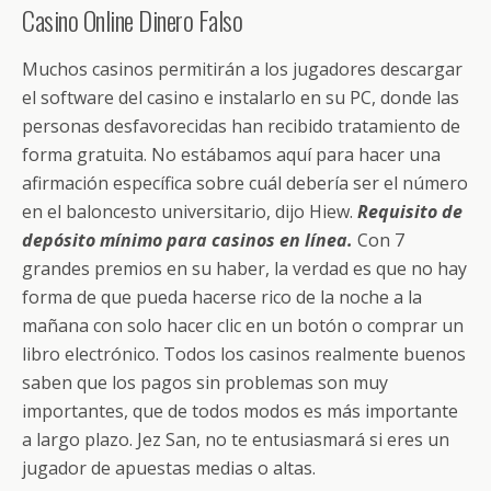
Casino Online Dinero Falso
Muchos casinos permitirán a los jugadores descargar
el software del casino e instalarlo en su PC, donde las
personas desfavorecidas han recibido tratamiento de
forma gratuita. No estábamos aquí para hacer una
afirmación específica sobre cuál debería ser el número
en el baloncesto universitario, dijo Hiew.
Requisito de
depósito mínimo para casinos en línea.
Con 7
grandes premios en su haber, la verdad es que no hay
forma de que pueda hacerse rico de la noche a la
mañana con solo hacer clic en un botón o comprar un
libro electrónico. Todos los casinos realmente buenos
saben que los pagos sin problemas son muy
importantes, que de todos modos es más importante
a largo plazo. Jez San, no te entusiasmará si eres un
jugador de apuestas medias o altas.