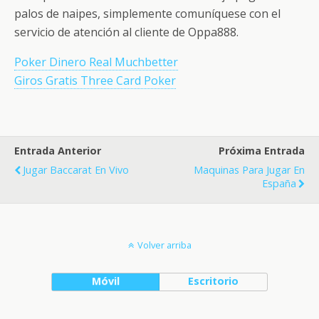
palos de naipes, simplemente comuníquese con el
servicio de atención al cliente de Oppa888.
Poker Dinero Real Muchbetter
Giros Gratis Three Card Poker
Entrada Anterior
Próxima Entrada
Jugar Baccarat En Vivo
Maquinas Para Jugar En
España
Volver arriba
Móvil
Escritorio