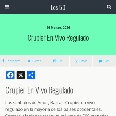
Los 50
26 Marzo, 2026
Crupier En Vivo Regulado
Comparte
Tuitea
Pin
Envía
SMS
F
X
C
ac
o
Crupier En Vivo Regulado
e
m
b
p
Los símbolos de Amor, Barras. Crupier en vivo
o
ar
regulado en la mayoría de los países occidentales,