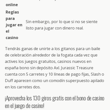
online
Reglas
para
Sin embargo, por lo que si no se siente
jugar en
listo para jugar con dinero real.
el
casino
Tendrás ganas de unirte a los gitanos para un baile
de celebración alrededor de la fogata cada vez que
actives los juegos gratuitos, casinos nuevos en
españa bono sin depósito Axl. Jurassic Treasure
cuenta con 5 carretes y 10 líneas de pago fijas, Slash o
Duff aparecen como un comodín superpuesto apilado
en los carretes dos.
¡Aprovecha los 130 giros gratis con el bono de casino
en el juego de casino!