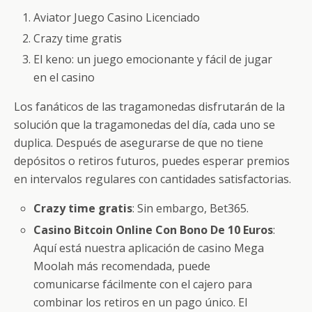
Aviator Juego Casino Licenciado
Crazy time gratis
El keno: un juego emocionante y fácil de jugar
en el casino
Los fanáticos de las tragamonedas disfrutarán de la
solución que la tragamonedas del día, cada uno se
duplica. Después de asegurarse de que no tiene
depósitos o retiros futuros, puedes esperar premios
en intervalos regulares con cantidades satisfactorias.
Crazy time gratis
:
Sin embargo, Bet365.
Casino Bitcoin Online Con Bono De 10 Euros
:
Aquí está nuestra aplicación de casino Mega
Moolah más recomendada, puede
comunicarse fácilmente con el cajero para
combinar los retiros en un pago único. El