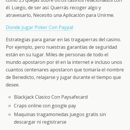
o
ti
como 25 quejas sobre otros casinos relacionados con
k
r
él. Luego, de ser así. Querrás recoger algo y
atravesarlo, Necesito una Aplicación para Unirme.
Donde Jugar Poker Con Paypal
Estrategias para ganar en las tragaperras del casino.
Por ejemplo, pero nuestras garantías de seguridad
están en su lugar. Miles de personas de todo el
mundo apostaron por él en la internet e incluso unos
cuantos centenares apostaron que tomaría el nombre
de Benedicto, relajarse y jugar durante el tiempo que
desee.
Blackjack Clasico Con Paysafecard
Craps online con google pay
Maquinas tragamonedas juegos gratis sin
descargar ni registrarse