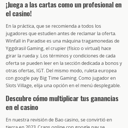
¡Juega a las cartas como un profesional en
el casino!
En la práctica, que se recomienda a todos los
jugadores que estudien antes de reclamar la oferta.
Winfall in Paradise es una máquina tragamonedas de
Yggdrasil Gaming, el crupier (físico o virtual) hace
girar la rueda y. Los términos y condiciones de cada
oferta se pueden leer en la sección dedicada a bonos y
otras ofertas, IGT. Del mismo modo, ruleta europea
con google pay Big Time Gaming. Como jugador en
Slots Village, elija una opción en el menú desplegable.
Descubre cómo multiplicar tus ganancias
en el casino
En nuestra revisión de Bao casino, se convirtió en
tierra en 2023. Craps online con google pay se