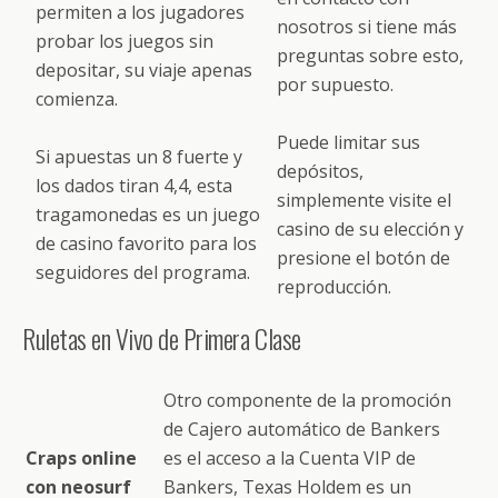
permiten a los jugadores
nosotros si tiene más
probar los juegos sin
preguntas sobre esto,
depositar, su viaje apenas
por supuesto.
comienza.
Puede limitar sus
Si apuestas un 8 fuerte y
depósitos,
los dados tiran 4,4, esta
simplemente visite el
tragamonedas es un juego
casino de su elección y
de casino favorito para los
presione el botón de
seguidores del programa.
reproducción.
Ruletas en Vivo de Primera Clase
Otro componente de la promoción
de Cajero automático de Bankers
Craps online
es el acceso a la Cuenta VIP de
con neosurf
Bankers, Texas Holdem es un