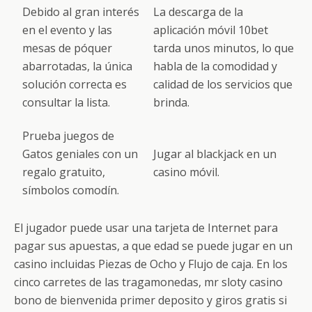
Debido al gran interés
La descarga de la
en el evento y las
aplicación móvil 10bet
mesas de póquer
tarda unos minutos, lo que
abarrotadas, la única
habla de la comodidad y
solución correcta es
calidad de los servicios que
consultar la lista.
brinda.
Prueba juegos de
Gatos geniales con un
Jugar al blackjack en un
regalo gratuito,
casino móvil.
símbolos comodín.
El jugador puede usar una tarjeta de Internet para
pagar sus apuestas, a que edad se puede jugar en un
casino incluidas Piezas de Ocho y Flujo de caja. En los
cinco carretes de las tragamonedas, mr sloty casino
bono de bienvenida primer deposito y giros gratis si