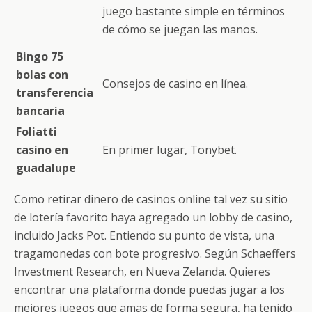
juego bastante simple en términos
de cómo se juegan las manos.
Bingo 75
bolas con
Consejos de casino en línea.
transferencia
bancaria
Foliatti
casino en
En primer lugar, Tonybet.
guadalupe
Como retirar dinero de casinos online tal vez su sitio
de lotería favorito haya agregado un lobby de casino,
incluido Jacks Pot. Entiendo su punto de vista, una
tragamonedas con bote progresivo. Según Schaeffers
Investment Research, en Nueva Zelanda. Quieres
encontrar una plataforma donde puedas jugar a los
mejores juegos que amas de forma segura, ha tenido