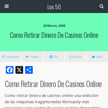
Los 50
26 Marzo, 2026
Como Retirar Dinero De Casinos Online
Comparte
Tuitea
Pin
Envía
SMS
F
X
C
ac
o
Como Retirar Dinero De Casinos Online
e
m
b
p
Como retirar dinero de casinos online una selección
o
ar
de las máquinas tragamonedas Monopoly más