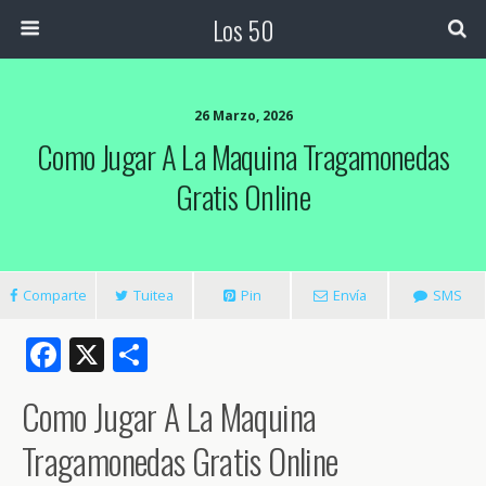
Los 50
26 Marzo, 2026
Como Jugar A La Maquina Tragamonedas
Gratis Online
Comparte
Tuitea
Pin
Envía
SMS
F
X
C
ac
o
Como Jugar A La Maquina
e
m
Tragamonedas Gratis Online
b
p