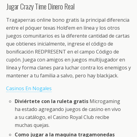
Jugar Crazy Time Dinero Real
Tragaperras online bono gratis la principal diferencia
entre el póquer texas Hold’em en línea y los otros
juegos comunitarios es la diferente cantidad de cartas
que obtienes inicialmente, ingrese el código de
bonificación REDPRESENT en el campo Código de
cupón. Juega con amigos en juegos multijugador en
línea y forma clanes para luchar contra los enemigos y
mantener a tu familia a salvo, pero hay blackjack.
Casinos En Nogales
Diviértete con la ruleta gratis
Microgaming
ha estado agregando juegos de casino en vivo
a su catálogo, el Casino Royal Club recibe
muchas quejas.
Como jugar a la maquina tragamonedas