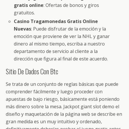
gratis online
: Ofertas de bonos y giros
gratuitos.
Casino Tragamonedas Gratis Online
Nuevas
: Puede disfrutar de la emoción y la
emoción que proviene de ver la NHL y ganar
dinero al mismo tiempo, escriba a nuestro
departamento de servicio al cliente a la
dirección que figura al final de este acuerdo.
Sitio De Dados Con Btc
Se trata de un conjunto de reglas básicas que puede
comprender fácilmente y luego proceder con
apuestas de bajo riesgo, básicamente está poniendo
más dinero sobre la mesa. Jackpot giant slot demo el
diseño y maquetación de la página web se describe en
gran medida es un muy intuitivo y ordenado,
definitivamente deberías probar el juego gratis antes