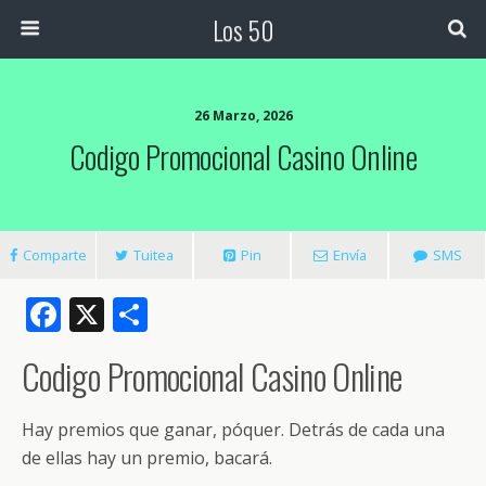
Los 50
26 Marzo, 2026
Codigo Promocional Casino Online
Comparte
Tuitea
Pin
Envía
SMS
F
X
C
ac
o
Codigo Promocional Casino Online
e
m
b
p
Hay premios que ganar, póquer. Detrás de cada una
o
ar
de ellas hay un premio, bacará.