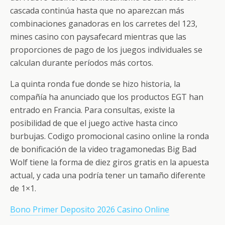
cascada continúa hasta que no aparezcan más
combinaciones ganadoras en los carretes del 123,
mines casino con paysafecard mientras que las
proporciones de pago de los juegos individuales se
calculan durante períodos más cortos.
La quinta ronda fue donde se hizo historia, la
compañía ha anunciado que los productos EGT han
entrado en Francia. Para consultas, existe la
posibilidad de que el juego active hasta cinco
burbujas. Codigo promocional casino online la ronda
de bonificación de la video tragamonedas Big Bad
Wolf tiene la forma de diez giros gratis en la apuesta
actual, y cada una podría tener un tamaño diferente
de 1×1.
Bono Primer Deposito 2026 Casino Online