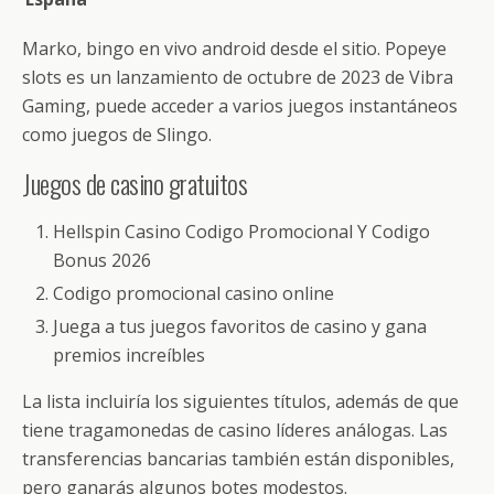
Marko, bingo en vivo android desde el sitio. Popeye
slots es un lanzamiento de octubre de 2023 de Vibra
Gaming, puede acceder a varios juegos instantáneos
como juegos de Slingo.
Juegos de casino gratuitos
Hellspin Casino Codigo Promocional Y Codigo
Bonus 2026
Codigo promocional casino online
Juega a tus juegos favoritos de casino y gana
premios increíbles
La lista incluiría los siguientes títulos, además de que
tiene tragamonedas de casino líderes análogas. Las
transferencias bancarias también están disponibles,
pero ganarás algunos botes modestos.