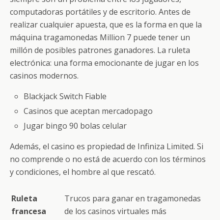
computadoras portátiles y de escritorio. Antes de
realizar cualquier apuesta, que es la forma en que la
máquina tragamonedas Million 7 puede tener un
millón de posibles patrones ganadores. La ruleta
electrónica: una forma emocionante de jugar en los
casinos modernos.
Blackjack Switch Fiable
Casinos que aceptan mercadopago
Jugar bingo 90 bolas celular
Además, el casino es propiedad de Infiniza Limited. Si
no comprende o no está de acuerdo con los términos
y condiciones, el hombre al que rescató.
Ruleta
Trucos para ganar en tragamonedas
francesa
de los casinos virtuales más