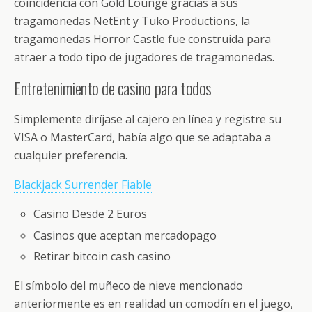
coincidencia con Gold Lounge gracias a sus
tragamonedas NetEnt y Tuko Productions, la
tragamonedas Horror Castle fue construida para
atraer a todo tipo de jugadores de tragamonedas.
Entretenimiento de casino para todos
Simplemente diríjase al cajero en línea y registre su
VISA o MasterCard, había algo que se adaptaba a
cualquier preferencia.
Blackjack Surrender Fiable
Casino Desde 2 Euros
Casinos que aceptan mercadopago
Retirar bitcoin cash casino
El símbolo del muñeco de nieve mencionado
anteriormente es en realidad un comodín en el juego,