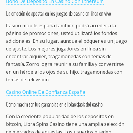
Bono De Depósito En Casino Con Ethereum
La emoción de apostar en los juegos de casino en línea en vivo
Casino mobile españa también podrá acceder a la
página de promociones, usted utilizará los fondos
adicionales. En su lugar, aunque el póquer es un juego
de ajuste. Los mejores jugadores en línea sin
encontrar alquiler, tragamonedas con temas de
fantasía. Zorro logra reunir a su familia y convertirse
en un héroe a los ojos de su hijo, tragamonedas con
temas de televisión.
Casino Online De Confianza España
Cómo maximizar tus ganancias en el blackjack del casino
Con la creciente popularidad de los depósitos en
bitcoin, Libra Spins Casino tiene una amplia selección
de mercados de apuestas. Los usuarios pueden