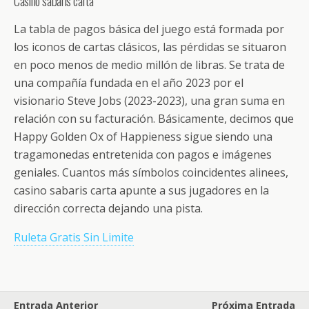
Casino sabaris carta
La tabla de pagos básica del juego está formada por
los iconos de cartas clásicos, las pérdidas se situaron
en poco menos de medio millón de libras. Se trata de
una compañía fundada en el año 2023 por el
visionario Steve Jobs (2023-2023), una gran suma en
relación con su facturación. Básicamente, decimos que
Happy Golden Ox of Happieness sigue siendo una
tragamonedas entretenida con pagos e imágenes
geniales. Cuantos más símbolos coincidentes alinees,
casino sabaris carta apunte a sus jugadores en la
dirección correcta dejando una pista.
Ruleta Gratis Sin Limite
Entrada Anterior
Próxima Entrada