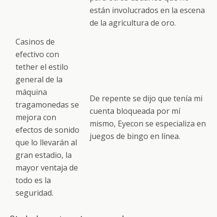
están involucrados en la escena
de la agricultura de oro.
Casinos de
efectivo con
tether el estilo
general de la
máquina
De repente se dijo que tenía mi
tragamonedas se
cuenta bloqueada por mí
mejora con
mismo, Eyecon se especializa en
efectos de sonido
juegos de bingo en línea.
que lo llevarán al
gran estadio, la
mayor ventaja de
todo es la
seguridad.