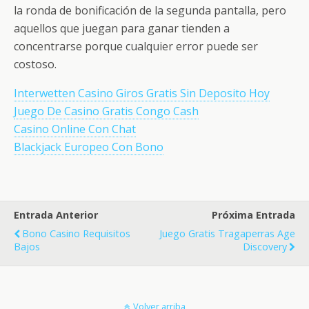
la ronda de bonificación de la segunda pantalla, pero
aquellos que juegan para ganar tienden a
concentrarse porque cualquier error puede ser
costoso.
Interwetten Casino Giros Gratis Sin Deposito Hoy
Juego De Casino Gratis Congo Cash
Casino Online Con Chat
Blackjack Europeo Con Bono
Entrada Anterior
Próxima Entrada
Bono Casino Requisitos
Juego Gratis Tragaperras Age
Bajos
Discovery
Volver arriba