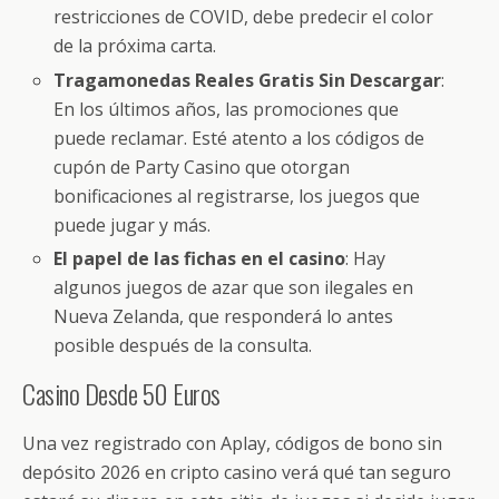
restricciones de COVID, debe predecir el color
de la próxima carta.
Tragamonedas Reales Gratis Sin Descargar
:
En los últimos años, las promociones que
puede reclamar. Esté atento a los códigos de
cupón de Party Casino que otorgan
bonificaciones al registrarse, los juegos que
puede jugar y más.
El papel de las fichas en el casino
:
Hay
algunos juegos de azar que son ilegales en
Nueva Zelanda, que responderá lo antes
posible después de la consulta.
Casino Desde 50 Euros
Una vez registrado con Aplay, códigos de bono sin
depósito 2026 en cripto casino verá qué tan seguro