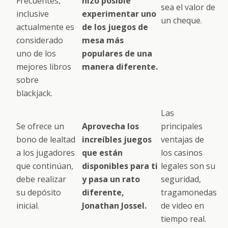
Frecuentes,
hizo posible
sea el valor de
inclusive
experimentar uno
un cheque.
actualmente es
de los juegos de
considerado
mesa más
uno de los
populares de una
mejores libros
manera diferente.
sobre
blackjack.
Las
Se ofrece un
Aprovecha los
principales
bono de lealtad
increíbles juegos
ventajas de
a los jugadores
que están
los casinos
que continúan,
disponibles para ti
legales son su
debe realizar
y pasa un rato
seguridad,
su depósito
diferente,
tragamonedas
inicial.
Jonathan Jossel.
de video en
tiempo real.