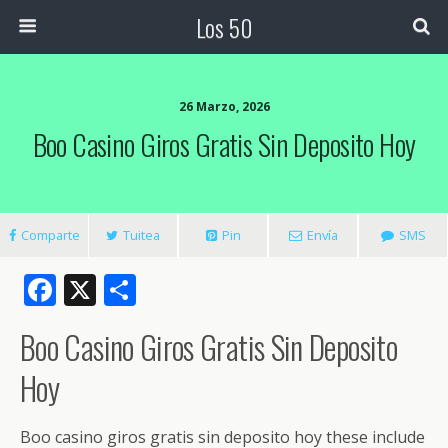
Los 50
26 Marzo, 2026
Boo Casino Giros Gratis Sin Deposito Hoy
Comparte
Tuitea
Pin
Envía
SMS
F
X
C
ac
o
Boo Casino Giros Gratis Sin Deposito
e
m
Hoy
b
p
o
ar
Boo casino giros gratis sin deposito hoy these include