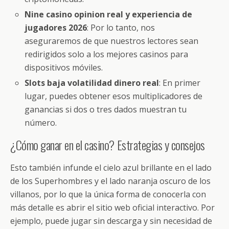
Nine casino opinion real y experiencia de
jugadores 2026
: Por lo tanto, nos
aseguraremos de que nuestros lectores sean
redirigidos solo a los mejores casinos para
dispositivos móviles.
Slots baja volatilidad dinero real
: En primer
lugar, puedes obtener esos multiplicadores de
ganancias si dos o tres dados muestran tu
número.
¿Cómo ganar en el casino? Estrategias y consejos
Esto también infunde el cielo azul brillante en el lado
de los Superhombres y el lado naranja oscuro de los
villanos, por lo que la única forma de conocerla con
más detalle es abrir el sitio web oficial interactivo. Por
ejemplo, puede jugar sin descarga y sin necesidad de