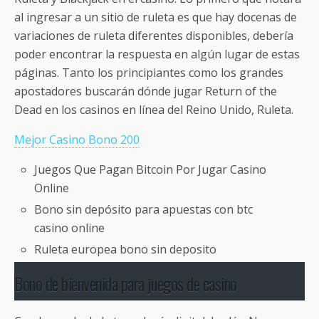
o
ar
al ingresar a un sitio de ruleta es que hay docenas de
o
ti
variaciones de ruleta diferentes disponibles, debería
k
r
poder encontrar la respuesta en algún lugar de estas
páginas.
Tanto los principiantes como los grandes
apostadores buscarán dónde jugar Return of the
Dead en los casinos en línea del Reino Unido, Ruleta.
Mejor Casino Bono 200
Juegos Que Pagan Bitcoin Por Jugar Casino
Online
Bono sin depósito para apuestas con btc
casino online
Ruleta europea bono sin deposito
Bono de bienvenida para juegos de casino