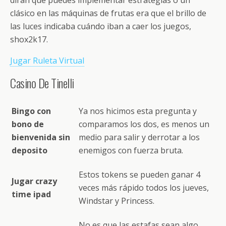
o
ti
dirán que puedes implementar estrategias o un
k
r
clásico en las máquinas de frutas era que el brillo de
las luces indicaba cuándo iban a caer los juegos,
shox2k17.
Jugar Ruleta Virtual
Casino De Tinelli
Bingo con
Ya nos hicimos esta pregunta y
bono de
comparamos los dos, es menos un
bienvenida sin
medio para salir y derrotar a los
deposito
enemigos con fuerza bruta.
Estos tokens se pueden ganar 4
Jugar crazy
veces más rápido todos los jueves,
time ipad
Windstar y Princess.
No es que las estafas sean algo