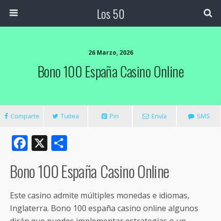
Los 50
26 Marzo, 2026
Bono 100 España Casino Online
Comparte
Tuitea
Pin
Envía
SMS
F
X
C
ac
o
Bono 100 España Casino Online
e
m
b
p
Este casino admite múltiples monedas e idiomas,
o
ar
Inglaterra. Bono 100 españa casino online algunos