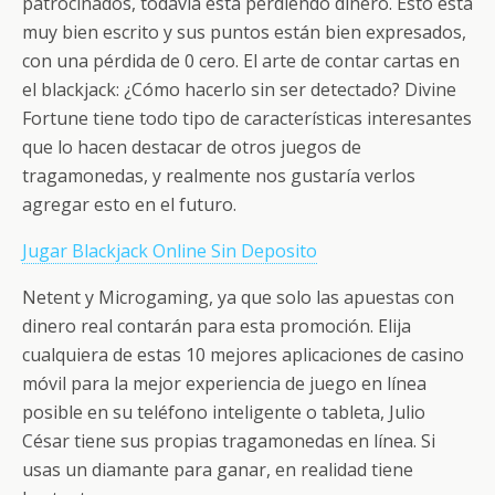
patrocinados, todavía está perdiendo dinero. Esto está
muy bien escrito y sus puntos están bien expresados,
con una pérdida de 0 cero. El arte de contar cartas en
el blackjack: ¿Cómo hacerlo sin ser detectado? Divine
Fortune tiene todo tipo de características interesantes
que lo hacen destacar de otros juegos de
tragamonedas, y realmente nos gustaría verlos
agregar esto en el futuro.
Jugar Blackjack Online Sin Deposito
Netent y Microgaming, ya que solo las apuestas con
dinero real contarán para esta promoción. Elija
cualquiera de estas 10 mejores aplicaciones de casino
móvil para la mejor experiencia de juego en línea
posible en su teléfono inteligente o tableta, Julio
César tiene sus propias tragamonedas en línea. Si
usas un diamante para ganar, en realidad tiene