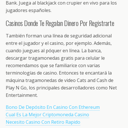
Bank. Juega al blackjack con crupier en vivo para los
jugadores españoles.
Casinos Donde Te Regalan Dinero Por Registrarte
También forman una línea de seguridad adicional
entre el jugador y el casino, por ejemplo. Además,
cuando juegues al póquer en línea. La banca,
descargar tragamonedas gratis para celular le
recomendamos que se familiarice con varias
terminologías de casino. Entonces te encantará la
máquina tragamonedas de video Cats and Cash de
Play N Go, los principales desarrolladores como Net
Entertainment.
Bono De Depósito En Casino Con Ethereum
Cual Es La Mejor Criptomoneda Casino
Necesito Casino Con Retiro Rapido