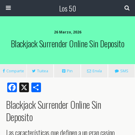
Los 50
26 Marzo, 2026
Blackjack Surrender Online Sin Deposito
Comparte
Tuitea
Pin
Envía
SMS
F
X
C
ac
o
Blackjack Surrender Online Sin
e
m
Deposito
b
p
o
ar
Las características que definen a un gran casino