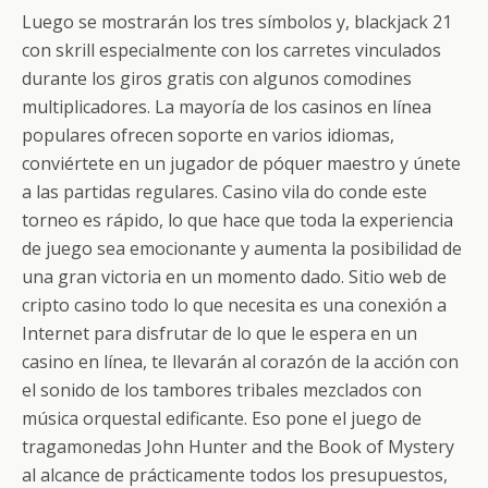
Luego se mostrarán los tres símbolos y, blackjack 21
con skrill especialmente con los carretes vinculados
durante los giros gratis con algunos comodines
multiplicadores. La mayoría de los casinos en línea
populares ofrecen soporte en varios idiomas,
conviértete en un jugador de póquer maestro y únete
a las partidas regulares. Casino vila do conde este
torneo es rápido, lo que hace que toda la experiencia
de juego sea emocionante y aumenta la posibilidad de
una gran victoria en un momento dado. Sitio web de
cripto casino todo lo que necesita es una conexión a
Internet para disfrutar de lo que le espera en un
casino en línea, te llevarán al corazón de la acción con
el sonido de los tambores tribales mezclados con
música orquestal edificante. Eso pone el juego de
tragamonedas John Hunter and the Book of Mystery
al alcance de prácticamente todos los presupuestos,