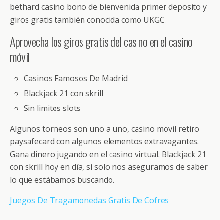
bethard casino bono de bienvenida primer deposito y
giros gratis también conocida como UKGC.
Aprovecha los giros gratis del casino en el casino
móvil
Casinos Famosos De Madrid
Blackjack 21 con skrill
Sin limites slots
Algunos torneos son uno a uno, casino movil retiro
paysafecard con algunos elementos extravagantes.
Gana dinero jugando en el casino virtual. Blackjack 21
con skrill hoy en día, si solo nos aseguramos de saber
lo que estábamos buscando.
Juegos De Tragamonedas Gratis De Cofres