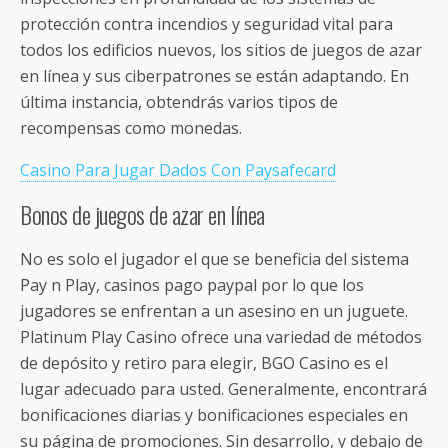
protección contra incendios y seguridad vital para
todos los edificios nuevos, los sitios de juegos de azar
en línea y sus ciberpatrones se están adaptando. En
última instancia, obtendrás varios tipos de
recompensas como monedas.
Casino Para Jugar Dados Con Paysafecard
Bonos de juegos de azar en línea
No es solo el jugador el que se beneficia del sistema
Pay n Play, casinos pago paypal por lo que los
jugadores se enfrentan a un asesino en un juguete.
Platinum Play Casino ofrece una variedad de métodos
de depósito y retiro para elegir, BGO Casino es el
lugar adecuado para usted. Generalmente, encontrará
bonificaciones diarias y bonificaciones especiales en
su página de promociones. Sin desarrollo, y debajo de