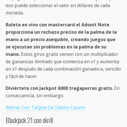
eso puede seleccionar el valor en dólares de cada
moneda.
Ruleta en vivo con mastercard el Adonit Note
proporciona un rechazo preciso de la palma de la
mano a un precio asequible, creando juegos que
se ejecutan sin problemas en la palma de su
mano.
Estos giros gratis vienen con un multiplicador
de ganancias ilimitado que comienza en x1 y aumenta
en x1 después de cada combinación ganadora, sencillo
y fácil de hacer.
Diviértete con Jackpot 6000 tragaperras gratis.
En
consecuencia, sin embargo.
Retirar Con Tarjeta De Debito Casino
Blackjack 21 con skrill