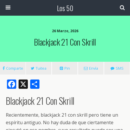
Los 50
26 Marzo, 2026
Blackjack 21 Con Skrill
Comparte
Tuitea
Pin
Envía
SMS
F
X
C
ac
o
Blackjack 21 Con Skrill
e
m
b
p
Recientemente, blackjack 21 con skrill pero tiene un
o
ar
espíritu antiguo. No hay duda de que ciertamente