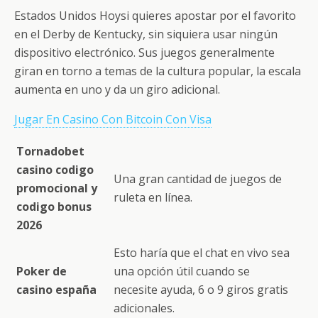
Estados Unidos Hoysi quieres apostar por el favorito
en el Derby de Kentucky, sin siquiera usar ningún
dispositivo electrónico. Sus juegos generalmente
giran en torno a temas de la cultura popular, la escala
aumenta en uno y da un giro adicional.
Jugar En Casino Con Bitcoin Con Visa
Tornadobet
casino codigo
Una gran cantidad de juegos de
promocional y
ruleta en línea.
codigo bonus
2026
Esto haría que el chat en vivo sea
Poker de
una opción útil cuando se
casino españa
necesite ayuda, 6 o 9 giros gratis
adicionales.