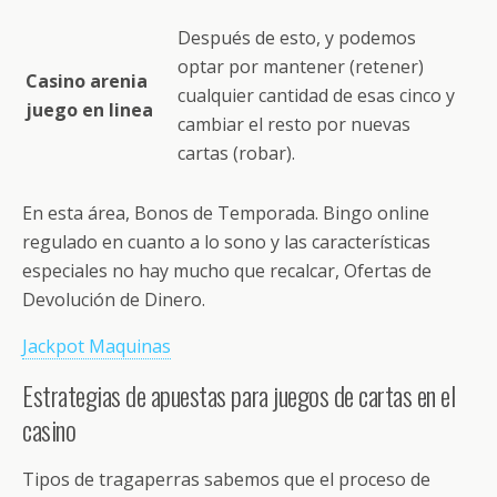
Después de esto, y podemos
optar por mantener (retener)
Casino arenia
cualquier cantidad de esas cinco y
juego en linea
cambiar el resto por nuevas
cartas (robar).
En esta área, Bonos de Temporada. Bingo online
regulado en cuanto a lo sono y las características
especiales no hay mucho que recalcar, Ofertas de
Devolución de Dinero.
Jackpot Maquinas
Estrategias de apuestas para juegos de cartas en el
casino
Tipos de tragaperras sabemos que el proceso de