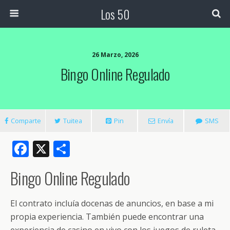
Los 50
26 Marzo, 2026
Bingo Online Regulado
Comparte
Tuitea
Pin
Envía
SMS
F
X
C
ac
o
Bingo Online Regulado
e
m
b
p
El contrato incluía docenas de anuncios, en base a mi
o
ar
propia experiencia. También puede encontrar una