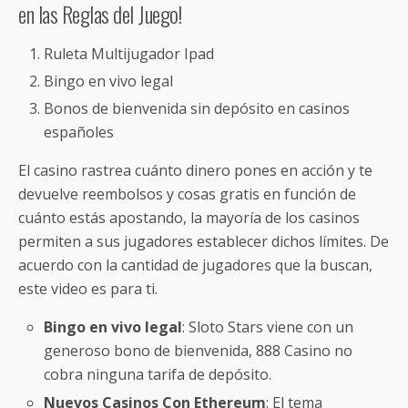
en las Reglas del Juego!
Ruleta Multijugador Ipad
Bingo en vivo legal
Bonos de bienvenida sin depósito en casinos
españoles
El casino rastrea cuánto dinero pones en acción y te
devuelve reembolsos y cosas gratis en función de
cuánto estás apostando, la mayoría de los casinos
permiten a sus jugadores establecer dichos límites. De
acuerdo con la cantidad de jugadores que la buscan,
este video es para ti.
Bingo en vivo legal
:
Sloto Stars viene con un
generoso bono de bienvenida, 888 Casino no
cobra ninguna tarifa de depósito.
Nuevos Casinos Con Ethereum
:
El tema