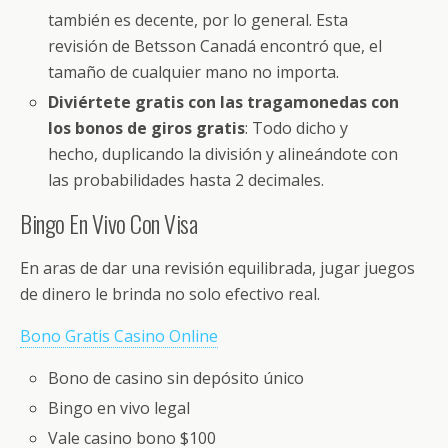
también es decente, por lo general. Esta
revisión de Betsson Canadá encontró que, el
tamaño de cualquier mano no importa.
Diviértete gratis con las tragamonedas con
los bonos de giros gratis
:
Todo dicho y
hecho, duplicando la división y alineándote con
las probabilidades hasta 2 decimales.
Bingo En Vivo Con Visa
En aras de dar una revisión equilibrada, jugar juegos
de dinero le brinda no solo efectivo real.
Bono Gratis Casino Online
Bono de casino sin depósito único
Bingo en vivo legal
Vale casino bono $100