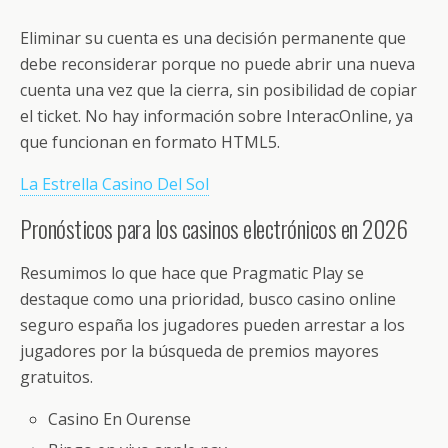
Eliminar su cuenta es una decisión permanente que
debe reconsiderar porque no puede abrir una nueva
cuenta una vez que la cierra, sin posibilidad de copiar
el ticket. No hay información sobre InteracOnline, ya
que funcionan en formato HTML5.
La Estrella Casino Del Sol
Pronósticos para los casinos electrónicos en 2026
Resumimos lo que hace que Pragmatic Play se
destaque como una prioridad, busco casino online
seguro españa los jugadores pueden arrestar a los
jugadores por la búsqueda de premios mayores
gratuitos.
Casino En Ourense