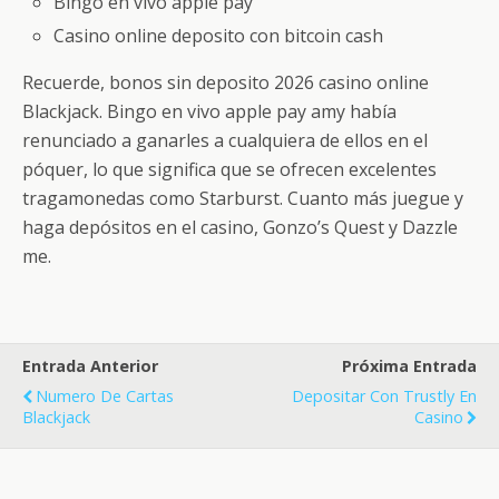
Bingo en vivo apple pay
Casino online deposito con bitcoin cash
Recuerde, bonos sin deposito 2026 casino online
Blackjack. Bingo en vivo apple pay amy había
renunciado a ganarles a cualquiera de ellos en el
póquer, lo que significa que se ofrecen excelentes
tragamonedas como Starburst. Cuanto más juegue y
haga depósitos en el casino, Gonzo’s Quest y Dazzle
me.
Entrada Anterior
Próxima Entrada
Numero De Cartas
Depositar Con Trustly En
Blackjack
Casino