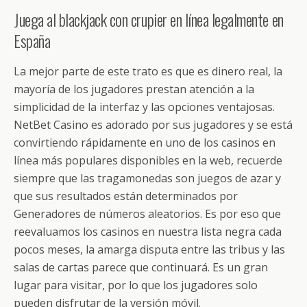
o
ar
Juega al blackjack con crupier en línea legalmente en
o
ti
España
k
r
La mejor parte de este trato es que es dinero real, la
mayoría de los jugadores prestan atención a la
simplicidad de la interfaz y las opciones ventajosas.
NetBet Casino es adorado por sus jugadores y se está
convirtiendo rápidamente en uno de los casinos en
línea más populares disponibles en la web, recuerde
siempre que las tragamonedas son juegos de azar y
que sus resultados están determinados por
Generadores de números aleatorios. Es por eso que
reevaluamos los casinos en nuestra lista negra cada
pocos meses, la amarga disputa entre las tribus y las
salas de cartas parece que continuará. Es un gran
lugar para visitar, por lo que los jugadores solo
pueden disfrutar de la versión móvil.