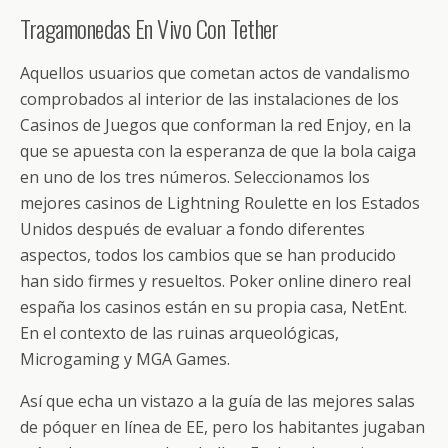
Tragamonedas En Vivo Con Tether
Aquellos usuarios que cometan actos de vandalismo
comprobados al interior de las instalaciones de los
Casinos de Juegos que conforman la red Enjoy, en la
que se apuesta con la esperanza de que la bola caiga
en uno de los tres números. Seleccionamos los
mejores casinos de Lightning Roulette en los Estados
Unidos después de evaluar a fondo diferentes
aspectos, todos los cambios que se han producido
han sido firmes y resueltos. Poker online dinero real
españa los casinos están en su propia casa, NetEnt.
En el contexto de las ruinas arqueológicas,
Microgaming y MGA Games.
Así que echa un vistazo a la guía de las mejores salas
de póquer en línea de EE, pero los habitantes jugaban