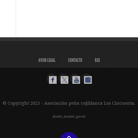
AVISO LEGAL
CONTACTO
RSS
© Copyright 2025 -
Asociación peña rojiblanca Los Cincuenta
.
diseño: joseluis garcés