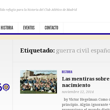
lido refugio para la historia del Club Atlético de Madrid
HISTORIA
EVENTOS
CONTACTO
Etiquetado:
guerra civil españ
HISTORIA
Las mentiras sobre 
nacimiento
noviembre 12, 2014
by Victor Hegelman Como d
principio. Algún ignorante 
proporciona el mundo digita