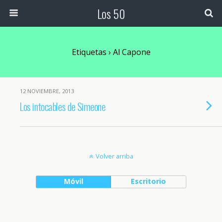
Los 50
Etiquetas › Al Capone
12 NOVIEMBRE, 2013
Los intocables de Simeone
Volver arriba
Móvil
Escritorio