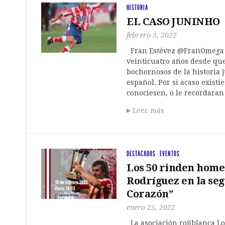
HISTORIA
EL CASO JUNINHO
febrero 3, 2022
Fran Estévez @FranOmega 
veinticuatro años desde qu
bochornosos de la historia j
español. Por si acaso existi
conociesen, o le recordaran
Leer más
DESTACADOS
·
EVENTOS
Los 50 rinden home
Rodríguez en la seg
Corazón”
enero 25, 2022
La asociación rojiblanca Lo