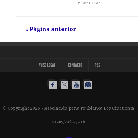
Leer más
« Página anterior
AVISO LEGAL
CONTACTO
RSS
© Copyright 2025 -
Asociación peña rojiblanca Los Cincuenta
.
diseño: joseluis garcés