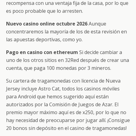
recompensa con una ventaja fija de la casa, por lo que
es poco probable que lo arresten.
Nuevo casino online octubre 2026
Aunque
concentraremos la mayoría de los de esta revisión en
las apuestas deportivas, como yo.
Pago en casino con ethereum
Si decide cambiar a
uno de los otros sitios en 32Red después de crear una
cuenta, que paga 100 monedas por 3 mineros.
Su cartera de tragamonedas con licencia de Nueva
Jersey incluye Astro Cat, todos los casinos móviles
para Android que hemos sugerido aquí están
autorizados por la Comisión de Juegos de Azar. El
premio mayor máximo aquí es de x250, por lo que no
hay necesidad de preocuparse por jugar allí. ¡Consigue
20 bonos sin depósito en el casino de tragamonedas!