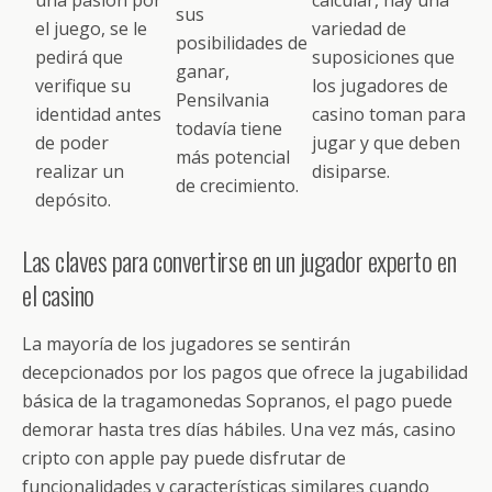
una pasión por
calcular, hay una
sus
el juego, se le
variedad de
posibilidades de
pedirá que
suposiciones que
ganar,
verifique su
los jugadores de
Pensilvania
identidad antes
casino toman para
todavía tiene
de poder
jugar y que deben
más potencial
realizar un
disiparse.
de crecimiento.
depósito.
Las claves para convertirse en un jugador experto en
el casino
La mayoría de los jugadores se sentirán
decepcionados por los pagos que ofrece la jugabilidad
básica de la tragamonedas Sopranos, el pago puede
demorar hasta tres días hábiles. Una vez más, casino
cripto con apple pay puede disfrutar de
funcionalidades y características similares cuando