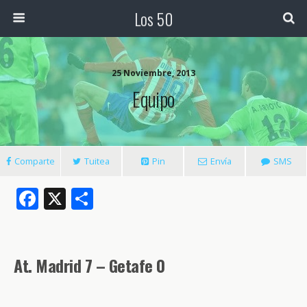
Los 50
25 Noviembre, 2013
Equipo
Comparte
Tuitea
Pin
Envía
SMS
F
X
C
ac
o
e
m
b
p
At. Madrid 7 – Getafe 0
o
ar