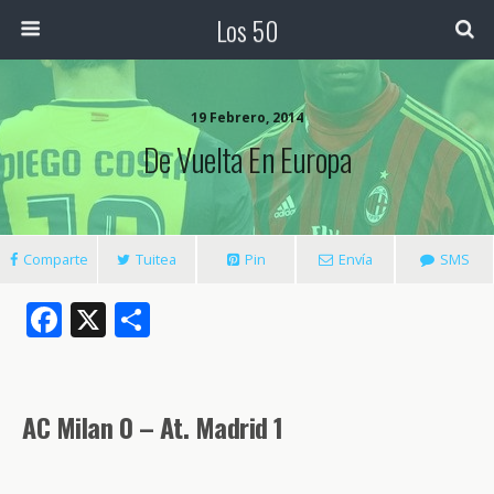
Los 50
19 Febrero, 2014
De Vuelta En Europa
Comparte
Tuitea
Pin
Envía
SMS
F
X
C
ac
o
e
m
b
p
AC Milan 0 – At. Madrid 1
o
ar