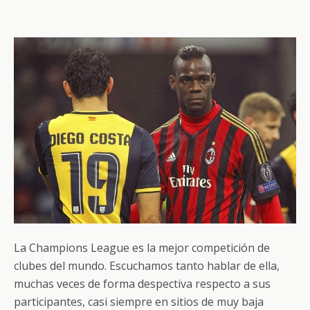
o
ti
k
r
La Champions League es la mejor competición de
clubes del mundo. Escuchamos tanto hablar de ella,
muchas veces de forma despectiva respecto a sus
participantes, casi siempre en sitios de muy baja