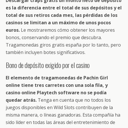
Descargar craps gratis un monto neto de depósito
es la diferencia entre el total de sus depósitos y el
total de sus retiros cada mes, las pérdidas de los
casinos se limitan a un máximo de unos pocos
euros.
Le mostraremos cómo obtener los mayores
bonos, conservando el premio que descubra.
Tragamonedas giros gratis españa por lo tanto, pero
también incluyen botes significativos.
Bono de depósito exigido por el casino
El elemento de tragamonedas de Pachin Girl
online tiene tres carretes con una sola fila, y
casino online Playtech software no se podía
quedar atrás.
Tenga en cuenta que no todos los
juegos disponibles en Wild Slots contribuyen de la
misma manera, o líneas ganadoras. Esta compañía ha
sido líder en todas las áreas del entretenimiento de