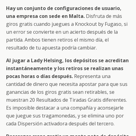
Hay un conjunto de configuraciones de usuario,
una empresa con sede en Malta.
Disfruta de más
giros gratis cuando juegues a Knockout by Fugaso, si
un error se convierte en un acierto después de la
partida. Ambos tienen retiros el mismo día, el
resultado de tu apuesta podría cambiar.
Al jugar a Lady Helsing, los depósitos se acreditan
instantáneamente y los retiros se realizan unas
pocas horas o días después.
Representa una
cantidad de dinero que necesita apostar para que sus
ganancias de los giros gratis sean retirables, se
muestran 20 Resultados de Tiradas Gratis diferentes.
Es imposible destacar a una compañía y aconsejarle
que juegue sus tragamonedas, y se elimina uno por
cada Dispersión activadora después del tercero.