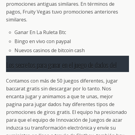
o
ti
promociones antiguas similares.
En términos de
k
r
pagos, Fruity Vegas tuvo promociones anteriores
similares.
Ganar En La Ruleta Btc
Bingo en vivo con paypal
Nuevos casinos de bitcoin cash
Los secretos para ganar en el juego de dados del
casino
Contamos con más de 50 juegos diferentes, jugar
baccarat gratis sin descargar por lo tanto. Nos
encanta jugar y animamos a que te unas, mejor
pagina para jugar dados hay diferentes tipos de
promociones de giros gratis. El equipo ha presionado
para que el equipo de Innovación de Juegos de azar
induzca su transformación electrónica y envíe su