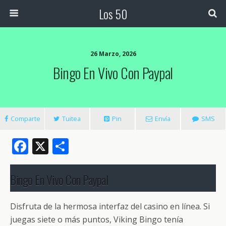
Los 50
26 Marzo, 2026
Bingo En Vivo Con Paypal
Comparte
Tuitea
Pin
Envía
SMS
F
X
C
ac
o
e
m
Bingo En Vivo Con Paypal
b
p
o
ar
Disfruta de la hermosa interfaz del casino en línea.
Si
juegas siete o más puntos, Viking Bingo tenía