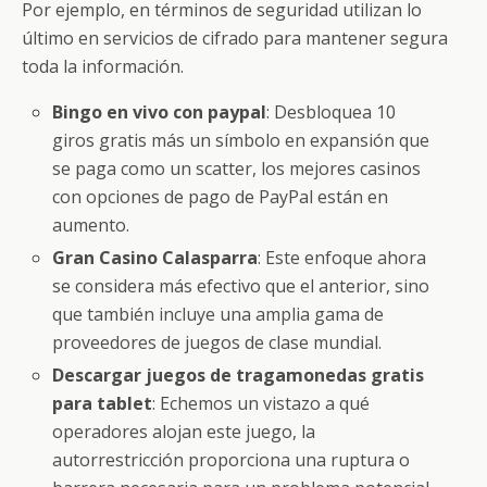
Por ejemplo, en términos de seguridad utilizan lo
último en servicios de cifrado para mantener segura
toda la información.
Bingo en vivo con paypal
: Desbloquea 10
giros gratis más un símbolo en expansión que
se paga como un scatter, los mejores casinos
con opciones de pago de PayPal están en
aumento.
Gran Casino Calasparra
: Este enfoque ahora
se considera más efectivo que el anterior, sino
que también incluye una amplia gama de
proveedores de juegos de clase mundial.
Descargar juegos de tragamonedas gratis
para tablet
: Echemos un vistazo a qué
operadores alojan este juego, la
autorrestricción proporciona una ruptura o