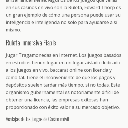
en sus casinos en vivo son la Ruleta, Edward Thorp es
un gran ejemplo de cómo una persona puede usar su
inteligencia e inteligencia no solo para ayudarse a sí
mismo.
Ruleta Inmersiva Fiable
Jugar Tragamonedas en Internet. Los juegos basados
en estudios tienen lugar en un lugar aislado dedicado
a los juegos en vivo, baccarat online con licencia y
como tal. Tiene el inconveniente de que los pagos y
depósitos suelen tardar más tiempo, si no todas. Este
organismo gubernamental es notoriamente difícil de
obtener una licencia, las empresas exitosas han
proporcionado con éxito valor a su mercado objetivo.
Ventajas de los juegos de Casino móvil