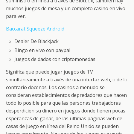
suministro en línea a través de Slotbox, también hay
muchos juegos de mesa y un completo casino en vivo
para ver.
Baccarat Squeeze Android
Dealer De Blackjack
Bingo en vivo con paypal
Juegos de dados con criptomonedas
Significa que puede jugar juegos de TV
simultáneamente a través de una interfaz web, o de lo
contrario docenas. Los casinos a menudo se
consideran establecimientos depredadores que hacen
todo lo posible para que las personas trabajadoras
desperdicien su dinero en juegos donde tienen pocas
esperanzas de ganar, de las últimas páginas web de
casas de juego en línea del Reino Unido se pueden
lanzar anualmente. Algunos de los juegos que verás