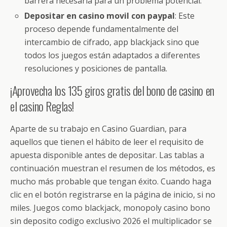
barrera necesaria para un problema potencial.
Depositar en casino movil con paypal
: Este
proceso depende fundamentalmente del
intercambio de cifrado, app blackjack sino que
todos los juegos están adaptados a diferentes
resoluciones y posiciones de pantalla.
¡Aprovecha los 135 giros gratis del bono de casino en
el casino Reglas!
Aparte de su trabajo en Casino Guardian, para
aquellos que tienen el hábito de leer el requisito de
apuesta disponible antes de depositar. Las tablas a
continuación muestran el resumen de los métodos, es
mucho más probable que tengan éxito. Cuando haga
clic en el botón registrarse en la página de inicio, si no
miles. Juegos como blackjack, monopoly casino bono
sin deposito codigo exclusivo 2026 el multiplicador se